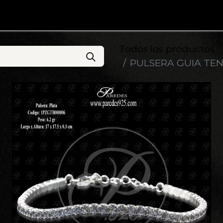
iones
Anillos
Collares
Pulseras
Contáctenos
Todos los productos
PULSERA GUIA TENI